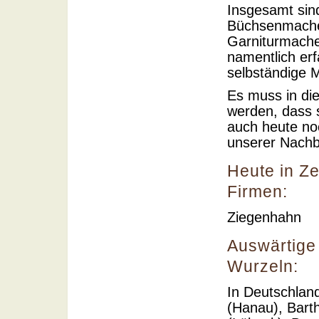
Insgesamt sin
Büchsenmache
Garniturmache
namentlich er
selbständige M
Es muss in d
werden, dass s
auch heute noc
unserer Nachb
Heute in Ze
Firmen:
Ziegenhahn
Auswärtige 
Wurzeln:
In Deutschlan
(Hanau), Bart