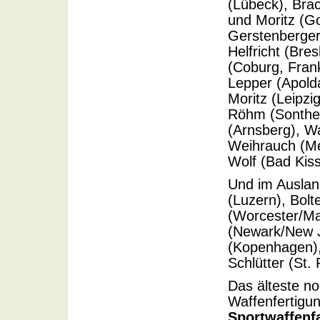
(Lübeck), Bra
und Moritz (Go
Gerstenberge
Helfricht (Bre
(Coburg, Fran
Lepper (Apold
Moritz (Leipz
Röhm (Sonthe
(Arnsberg), Wa
Weihrauch (Mel
Wolf (Bad Kiss
Und im Auslan
(Luzern), Bol
(Worcester/Ma
(Newark/New J
(Kopenhagen),
Schlütter (St.
Das älteste n
Waffenfertigun
Sportwaffenf