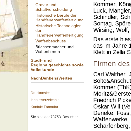
Kommer, Köni
Gravur und
Schaftverscheidung
Luck, Mangler,
Historische Berufe der
Schindler, Sch
Handfeuerwaffenfertigung
Sontag, Spörer
Historische Technologien
Wirsing, Wolf, 
der
Handfeuerwaffenfertigung
Das erste hie
Waffenbeschuss
das im Jahre
Büchsenmacher und
Klett in Zella S
Waffenfirmen
Stadt- und
Firmen des
Regionalgeschichte sowie
Volkskunde
Carl Walther,
NachDenkensWertes
Bolte&Anschüt
Kommer (ThK),
Moritz&Gerste
Druckansicht
Friedrich Pic
Inhaltsverzeichnis
Oskar Will (Ve
Kontakt-Formular
Deneke, Foss,
Sie sind der 73753. Besucher
Waffenwerke, 
Scharfenberg,