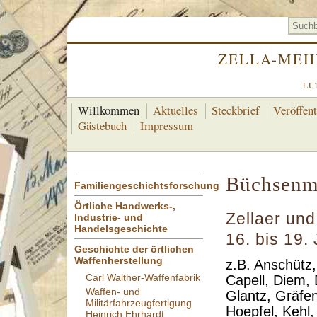
ZELLA-MEH
LU
Willkommen
Aktuelles
Steckbrief
Veröffen
Gästebuch
Impressum
Büchsenm
Familiengeschichtsforschung
Örtliche Handwerks-,
Zellaer un
Industrie- und
Handelsgeschichte
16. bis 19.
Geschichte der örtlichen
Waffenherstellung
z.B. Anschütz,
Carl Walther-Waffenfabrik
Capell, Diem, D
Waffen- und
Glantz, Gräfe
Militärfahrzeugfertigung
Hoepfel, Kehl, 
Heinrich Ehrhardt